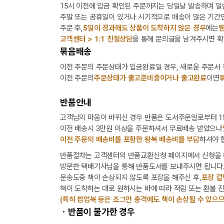
15시 이전에 입금 확인된 주문까지는 당일날 발송하며 일
주말 또는 공휴일이 있거나 시기적으로 배송이 많은 기간인
주문 후,
5일이 경과해도 상품이 도착하지 않은 경우
에는
웬
고객센터 > 1:1 친절상담
을 통해 문의글을 남겨주시면 확
묶음배송
이전 주문의 주문상태가 입금완료일 경우, 새로운 주문서
이전 주문의
주문상태가 출고준비중이거나 출고완료
이면
반품안내
고객님의 마음이 바뀌신 경우 반품은 도서주문일로부터 15
이전 배송시 3만원 이상을 주문하셔서 무료배송 받았으나
이전 주문의 배송비를 포함한 왕복 배송비를 부담
하셔야 
반품절차는 고객센터의 반품교환신청 페이지에서 신청을 
방문한 택배기사님을 통해 반품도서를 보내주시면 됩니다
운송도중 책이 손상되지 않도록 포장을 해주신 후,
포장 겉
책이 도착하는 대로 원하시는 바에 따라 적립 또는 환불 
(특히 팝업북 등은 조그만 충격에도 책이 손상될 수 있으므
ㆍ반품이 불가한 경우