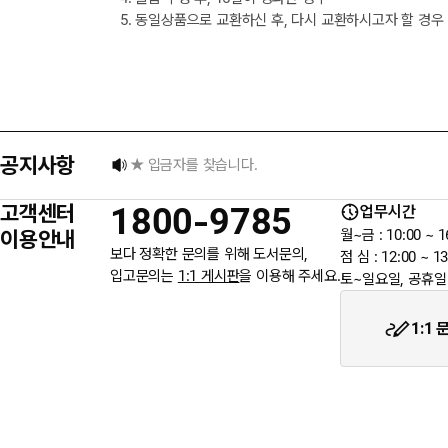
5. 동일상품으로 교환하신 후, 다시 교환하시고자 할 경우
택배 없는 날 배송 업무 안내
[8월] 무이자 할부행사 안내
공지사항
★ 입금자를 찾습니다.
고객센터
1800-9785
업무시간
6월 3일 지방선거일 휴무 안내
이용안내
월~금 : 10:00 ~ 1
보다 정확한 문의를 위해 도서문의,
점 심 : 12:00 ~ 13
입고문의는
1:1 게시판
을 이용해 주세요.
토~일요일, 공휴일
★입금자를 찾습니다.
1:1