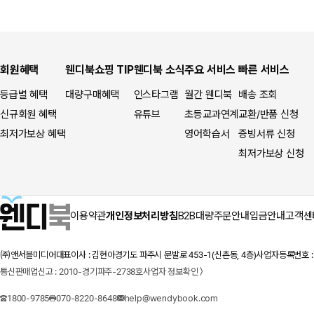
회원혜택
웬디북쇼핑 TIP
웬디북 소식
주요 서비스
빠른 서비스
등급별 혜택
대량구매혜택
인스타그램
월간 웬디북
배송 조회
신규회원 혜택
유튜브
초등교과연계
교환/반품 신청
최저가보상 혜택
영어학습서
증빙서류 신청
최저가보상 신청
이용약관
개인정보처리방침
B2B대량주문안내
입금안내
고객센
㈜앤서블미디어
대표이사 : 김현아
경기도 파주시 문발로 453-1(신촌동, 4층)
사업자등록번호 : 1
통신판매업신고 : 2010-경기파주-2738호
사업자 정보확인 〉
1800-9785
070-8220-8648
help@wendybook.com