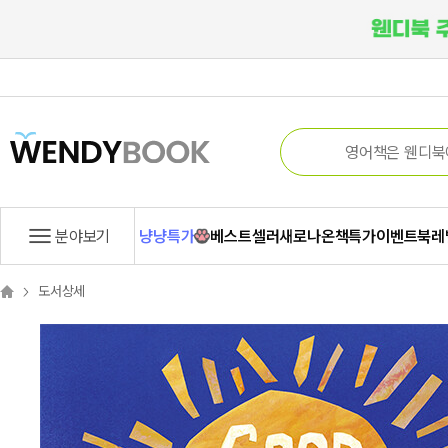
분야보기
냥냥특가
베스트셀러
새로나온책
특가
이벤트
북레
도서상세