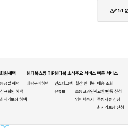
★입금자를 찾습니다.
1:1
회원혜택
웬디북쇼핑 TIP
웬디북 소식
주요 서비스
빠른 서비스
등급별 혜택
대량구매혜택
인스타그램
월간 웬디북
배송 조회
신규회원 혜택
유튜브
초등교과연계
교환/반품 신청
최저가보상 혜택
영어학습서
증빙서류 신청
최저가보상 신청