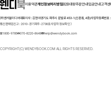
이용약관
개인정보처리방침
B2B대량주문안내
입금안내
고객센
㈜앤서블미디어
대표이사 : 김현아
경기도 파주시 문발로 453-1(신촌동, 4층)
사업자등록번호 : 1
통신판매업신고 : 2010-경기파주-2738호
사업자 정보확인 〉
1800-9785
070-8220-8648
help@wendybook.com
COPYRIGHT(C) WENDYBOOK.COM ALL RIGHTS RESERVED.