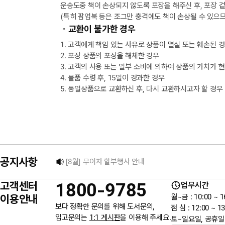
운송도중 책이 손상되지 않도록 포장을 해주신 후, 포장 
(특히 팝업북 등은 조그만 충격에도 책이 손상될 수 있으므
ㆍ교환이 불가한 경우
1. 고객에게 책임 있는 사유로 상품이 멸실 또는 훼손된 
2. 포장 상품의 포장을 해체한 경우
3. 고객의 사용 또는 일부 소비에 의하여 상품의 가치가 
4. 물품 수령 후, 15일이 경과한 경우
5. 동일상품으로 교환하신 후, 다시 교환하시고자 할 경우
택배 없는 날 배송 업무 안내
[8월] 무이자 할부행사 안내
공지사항
★ 입금자를 찾습니다.
고객센터
1800-9785
업무시간
6월 3일 지방선거일 휴무 안내
이용안내
월~금 : 10:00 ~ 1
보다 정확한 문의를 위해 도서문의,
점 심 : 12:00 ~ 13
입고문의는
1:1 게시판
을 이용해 주세요.
토~일요일, 공휴일