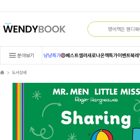
분야보기
냥냥특가
베스트셀러
새로나온책
특가
이벤트
북레
도서상세