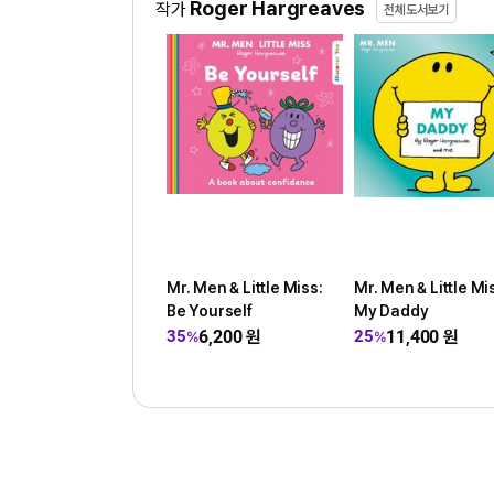
Roger Hargreaves
작가
전체도서보기
Mr. Men & Little Miss:
Mr. Men & Little Mi
Be Yourself
My Daddy
6,200
원
11,400
원
35
25
%
%