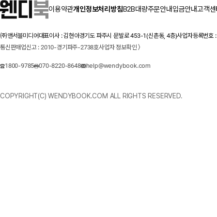
이용약관
개인정보처리방침
B2B대량주문안내
입금안내
고객센
㈜앤서블미디어
대표이사 : 김현아
경기도 파주시 문발로 453-1(신촌동, 4층)
사업자등록번호 : 1
통신판매업신고 : 2010-경기파주-2738호
사업자 정보확인 〉
1800-9785
070-8220-8648
help@wendybook.com
COPYRIGHT(C) WENDYBOOK.COM ALL RIGHTS RESERVED.