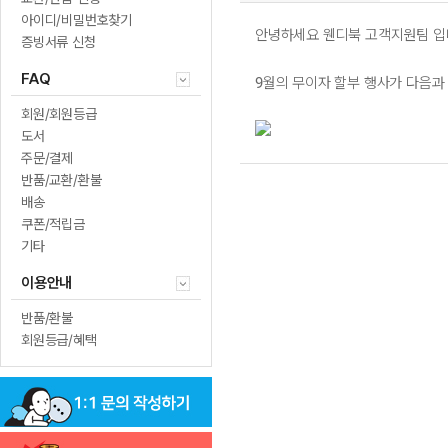
아이디/비밀번호찾기
안녕하세요 웬디북 고객지원팀 입
증빙서류 신청
FAQ
9월의 무이자 할부 행사가 다음과
회원/회원등급
도서
주문/결제
반품/교환/환불
배송
쿠폰/적립금
기타
이용안내
반품/환불
회원등급/혜택