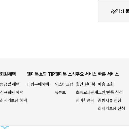
★입금자를 찾습니다.
1:1
웬디북이 '주 7일 배송' 서비스를 시작합니다.
회원혜택
웬디북쇼핑 TIP
웬디북 소식
주요 서비스
빠른 서비스
등급별 혜택
대량구매혜택
인스타그램
월간 웬디북
배송 조회
신규회원 혜택
유튜브
초등교과연계
교환/반품 신청
최저가보상 혜택
영어학습서
증빙서류 신청
최저가보상 신청