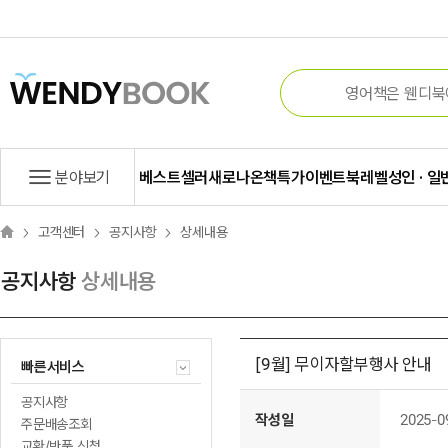
분야보기
베스트셀러
새로나온책
특가
이벤트
북레벨
성인 · 일
고객센터
공지사항
상세내용
공지사항
상세내용
[9월] 무이자할부행사 안내
빠른서비스
공지사항
작성일
2025-0
주문배송조회
교환/반품 신청