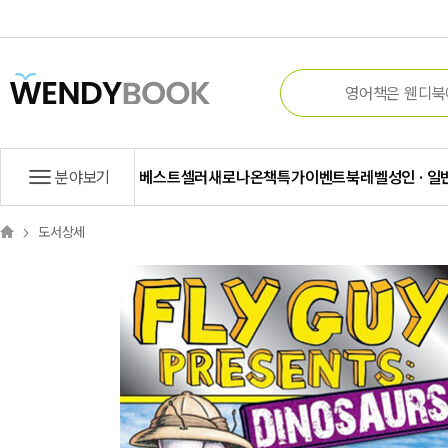
분야보기
베스트셀러
새로나온책
특가
이벤트
북레벨
성인 · 일
도서상세