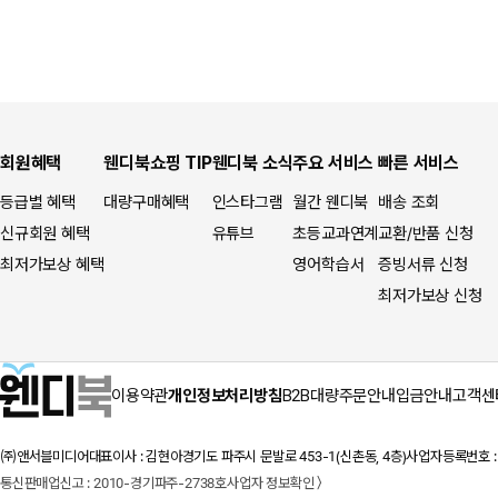
회원혜택
웬디북쇼핑 TIP
웬디북 소식
주요 서비스
빠른 서비스
등급별 혜택
대량구매혜택
인스타그램
월간 웬디북
배송 조회
신규회원 혜택
유튜브
초등교과연계
교환/반품 신청
최저가보상 혜택
영어학습서
증빙서류 신청
최저가보상 신청
이용약관
개인정보처리방침
B2B대량주문안내
입금안내
고객센
㈜앤서블미디어
대표이사 : 김현아
경기도 파주시 문발로 453-1(신촌동, 4층)
사업자등록번호 : 1
통신판매업신고 : 2010-경기파주-2738호
사업자 정보확인 〉