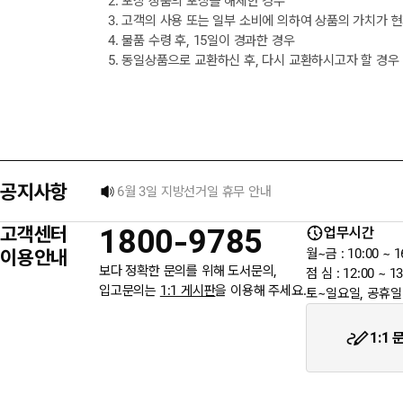
2. 포장 상품의 포장을 해체한 경우
3. 고객의 사용 또는 일부 소비에 의하여 상품의 가치가 
4. 물품 수령 후, 15일이 경과한 경우
5. 동일상품으로 교환하신 후, 다시 교환하시고자 할 경우
[8월] 무이자 할부행사 안내
★ 입금자를 찾습니다.
공지사항
6월 3일 지방선거일 휴무 안내
고객센터
1800-9785
업무시간
★입금자를 찾습니다.
이용안내
월~금 : 10:00 ~ 1
보다 정확한 문의를 위해 도서문의,
점 심 : 12:00 ~ 13
입고문의는
1:1 게시판
을 이용해 주세요.
토~일요일, 공휴일
웬디북이 '주 7일 배송' 서비스를 시작합니다.
1:1