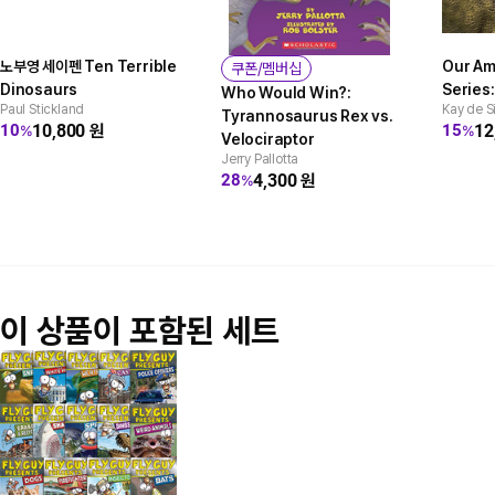
노부영 세이펜 Ten Terrible
Our Am
쿠폰/멤버십
Dinosaurs
Series
Who Would Win?:
Paul Stickland
Kay de S
Tyrannosaurus Rex vs.
10,800
원
12
10
15
%
%
Velociraptor
Jerry Pallotta
4,300
원
28
%
이 상품이 포함된 세트