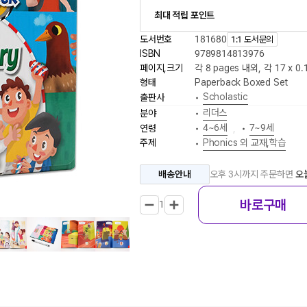
최대 적립 포인트
도서번호
181680
1:1 도서문의
ISBN
9789814813976
페이지,크기
각 8 pages 내외
,
각 17 x 0.
형태
Paperback Boxed Set
Scholastic
출판사
•
리더스
분야
•
4~6세
7~9세
연령
•
,
•
주제
Phonics 외 교재,학습
•
배송안내
오후 3시까지 주문하면
오
바로구매
1