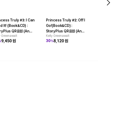
ncess Truly #3: I Can
Princess Truly #2: Off I
A Crabby 
ld It! (Book&CD) :
Go!(Book&CD) :
(Book&CD)
ryPlus QR음원 (An
StoryPlus QR음원 (An
StoryPlus
y Greenawalt
Kelly Greenawalt
Jonathan Fe
rn Book)
Acorn Book)
Acorn Boo
9,450
원
8,120
원
28,4
30
30
%
%
%