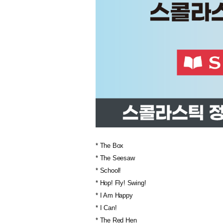
* The Box
* The Seesaw
* School!
* Hop! Fly! Swing!
* I Am Happy
* I Can!
* The Red Hen