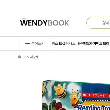
분야보기
베스트셀러
새로나온책
특가
이벤트
북레
도서상세