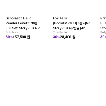
Scholastic Hello
Fox Tails
Pri
Reader Level 3: 30종
(Book&MP3CD) 3종 세트 :
Bui
Full Set: StoryPlus QR음
StoryPlus QR음원 (An
Sto
Scholastic
Tina Kugler
Kell
원 (팝펜 에디션)
Acorn Book)
Aco
157,500
원
28,400
원
30
30
30
%
%