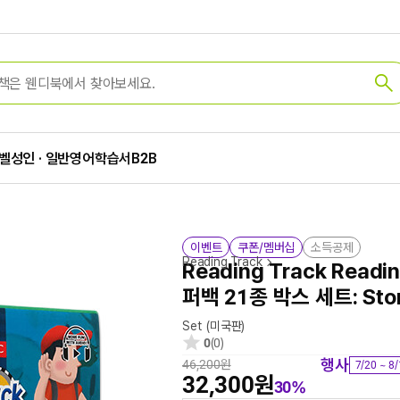
벨
성인 · 일반
영어학습서
B2B
이벤트
쿠폰/멤버십
소득공제
Reading Track
Reading Track Readi
퍼백 21종 박스 세트: Sto
Set
(미국판)
0
(0)
행사
46,200원
7/20 ~ 8
32,300원
30%