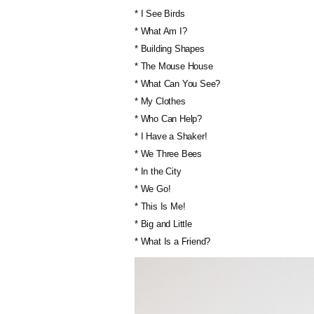
* I See Birds
* What Am I?
* Building Shapes
* The Mouse House
* What Can You See?
* My Clothes
* Who Can Help?
* I Have a Shaker!
* We Three Bees
* In the City
* We Go!
* This Is Me!
* Big and Little
* What Is a Friend?