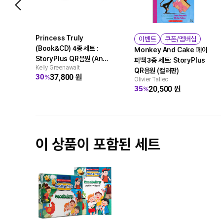
Princess Truly
이벤트
쿠폰/멤버십
(Book&CD) 4종 세트 :
Monkey And Cake 페이
StoryPlus QR음원 (An
퍼백 3종 세트: StoryPlus
Kelly Greenawalt
Acorn Book)
QR음원 (컬러판)
37,800
원
30
%
Olivier Tallec
20,500
원
35
%
이 상품이 포함된 세트