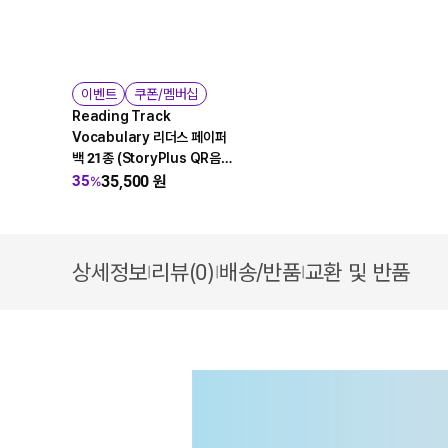
이벤트
쿠폰/멤버십
Reading Track
Vocabulary 리더스 페이퍼
백 21종 (StoryPlus QR음
원) + Activity Book 세트
35,500
원
35
%
상세정보
리뷰(0)
배송/반품
교환 및 반품
|
|
|