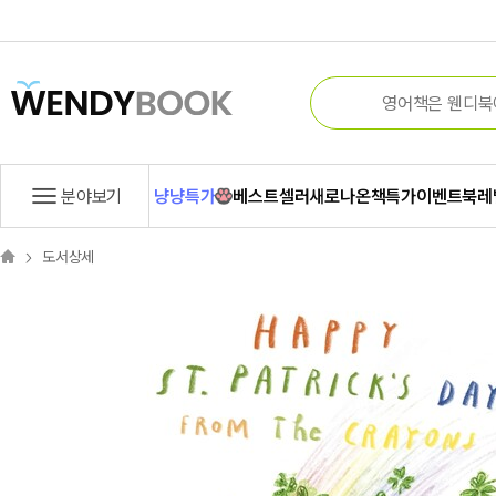
분야보기
냥냥특가
베스트셀러
새로나온책
특가
이벤트
북레
도서상세