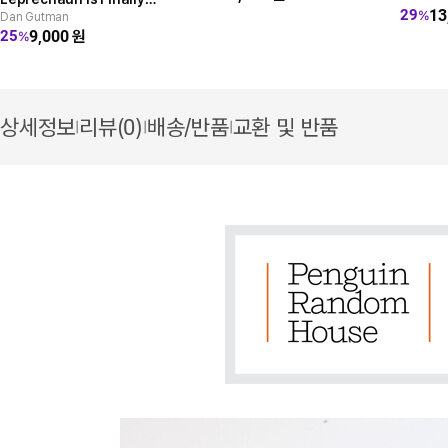
13
29
%
Dan Gutman
Gone!
9,000
원
25
%
상세정보
리뷰(0)
배송/반품
교환 및 반품
|
|
|