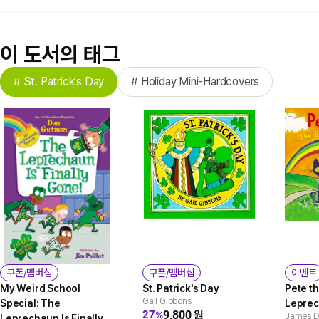
이 도서의 태그
# St. Patrick's Day
# Holiday Mini-Hardcovers
쿠폰/멤버십
쿠폰/멤버십
이벤트
My Weird School
St. Patrick's Day
Pete t
Gail Gibbons
Special: The
Lepre
9,800
원
27
%
James 
Leprechaun Is Finally