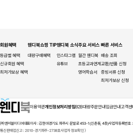
회원혜택
웬디북쇼핑 TIP
웬디북 소식
주요 서비스
빠른 서비스
등급별 혜택
대량구매혜택
인스타그램
월간 웬디북
배송 조회
신규회원 혜택
유튜브
초등교과연계
교환/반품 신청
최저가보상 혜택
영어학습서
증빙서류 신청
최저가보상 신청
이용약관
개인정보처리방침
B2B대량주문안내
입금안내
고객센
㈜앤서블미디어
대표이사 : 김현아
경기도 파주시 문발로 453-1(신촌동, 4층)
사업자등록번호 : 1
통신판매업신고 : 2010-경기파주-2738호
사업자 정보확인 〉