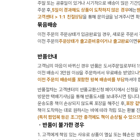
주말 또는 공휴일이 있거나 시기적으로 배송이 많은 기간인
주문 후,
5일이 경과해도 상품이 도착하지 않은 경우
에는
웬
고객센터 > 1:1 친절상담
을 통해 문의글을 남겨주시면 확
묶음배송
이전 주문의 주문상태가 입금완료일 경우, 새로운 주문서
이전 주문의
주문상태가 출고준비중이거나 출고완료
이면
반품안내
고객님의 마음이 바뀌신 경우 반품은 도서주문일로부터 15
이전 배송시 3만원 이상을 주문하셔서 무료배송 받았으나
이전 주문의 배송비를 포함한 왕복 배송비를 부담
하셔야 
반품절차는 고객센터의 반품교환신청 페이지에서 신청을 
방문한 택배기사님을 통해 반품도서를 보내주시면 됩니다
운송도중 책이 손상되지 않도록 포장을 해주신 후,
포장 겉
책이 도착하는 대로 원하시는 바에 따라 적립 또는 환불 
(특히 팝업북 등은 조그만 충격에도 책이 손상될 수 있으므
ㆍ반품이 불가한 경우
1. 고객에게 책임 있는 사유로 상품이 멸실 또는 훼손된 