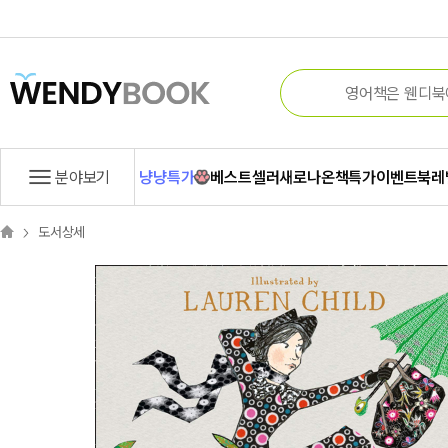
분야보기
냥냥특가
베스트셀러
새로나온책
특가
이벤트
북레
도서상세