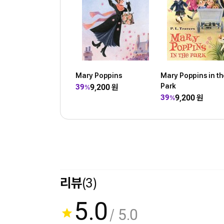
Mary Poppins
Mary Poppins in t
Park
9,200
원
39
%
9,200
원
39
%
리뷰
(3)
5.0
/ 5.0