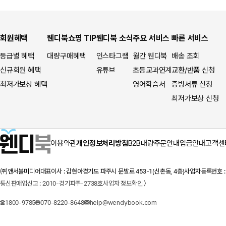
회원혜택
웬디북쇼핑 TIP
웬디북 소식
주요 서비스
빠른 서비스
등급별 혜택
대량구매혜택
인스타그램
월간 웬디북
배송 조회
신규회원 혜택
유튜브
초등교과연계
교환/반품 신청
최저가보상 혜택
영어학습서
증빙서류 신청
최저가보상 신청
이용약관
개인정보처리방침
B2B대량주문안내
입금안내
고객센
㈜앤서블미디어
대표이사 : 김현아
경기도 파주시 문발로 453-1(신촌동, 4층)
사업자등록번호 : 1
통신판매업신고 : 2010-경기파주-2738호
사업자 정보확인 〉
1800-9785
070-8220-8648
help@wendybook.com