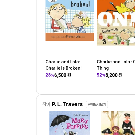
Charlie and Lola:
Charlie and Lola :
Charlie Is Broken!
Thing
6,500
원
8,200
원
28
52
%
%
P. L. Travers
작가
전체도서보기