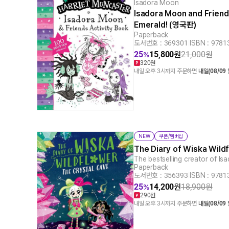
Isadora Moon
Isadora Moon and Friends
Emerald! (영국판)
Paperback
도서번호 : 369301
|
ISBN : 978
25
15,800
원
21,000
원
%
320원
내일 오후 3시까지 주문하면
내일(08/09
NEW
쿠폰/멤버십
The Diary of Wiska Wild
The bestselling creator of I
Paperback
도서번호 : 356393
|
ISBN : 978
25
14,200
원
18,900
원
%
290원
내일 오후 3시까지 주문하면
내일(08/09