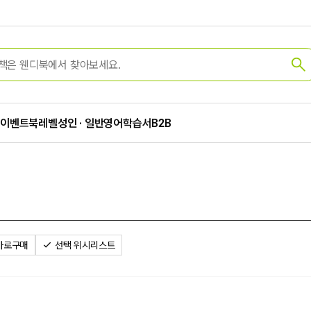
가
이벤트
북레벨
성인 · 일반
영어학습서
B2B
바로구매
선택 위시리스트