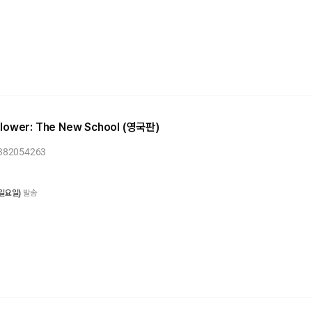
dflower: The New School (영국판)
1382054263
 일요일)
발송