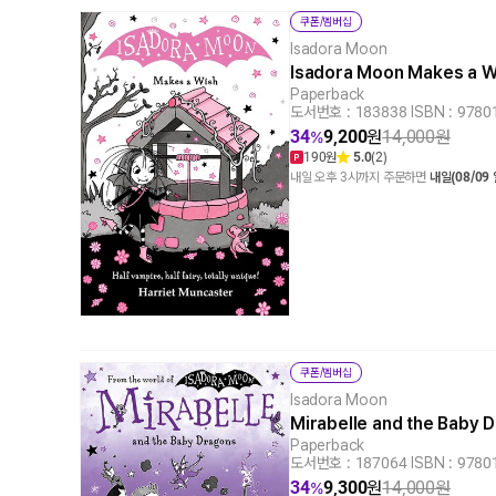
쿠폰/멤버십
Isadora Moon
Isadora Moon Makes a 
Paperback
도서번호 : 183838
|
ISBN : 978
34
9,200
원
14,000
원
%
190원
5.0
(2)
내일 오후 3시까지 주문하면
내일(08/09
쿠폰/멤버십
Isadora Moon
Mirabelle and the Baby
Paperback
도서번호 : 187064
|
ISBN : 978
34
9,300
원
14,000
원
%