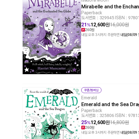
Isadora Moon
Mirabelle and the Ench
Paperback
도서번호 : 329945
|
ISBN : 978
21
12,600
원
16,000
원
%
260원
내일 오후 3시까지 주문하면
내일(08/09
쿠폰/멤버십
Emerald
Emerald and the Sea Dr
Paperback
도서번호 : 325806
|
ISBN : 978
25
12,600
원
16,800
원
%
260원
내일 오후 3시까지 주문하면
내일(08/09