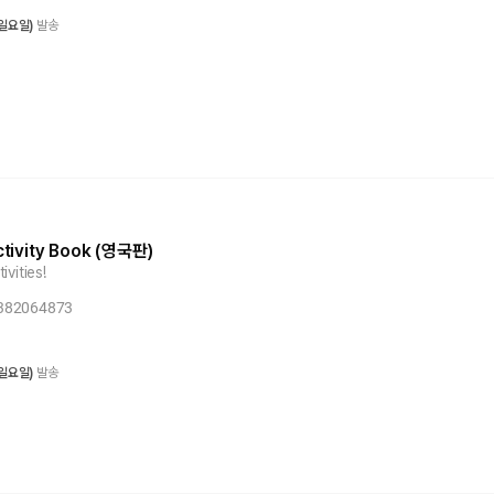
 일요일)
발송
tivity Book (영국판)
vities!
1382064873
 일요일)
발송