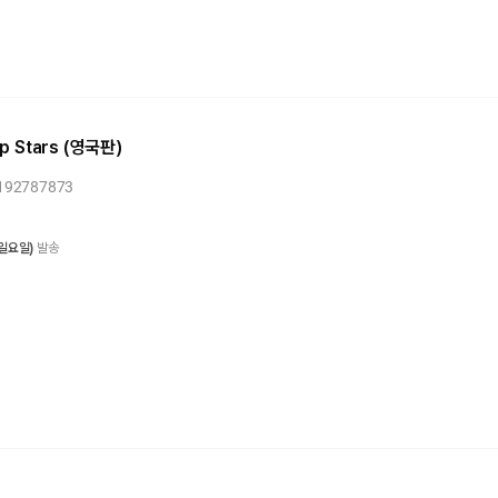
op Stars (영국판)
0192787873
 일요일)
발송