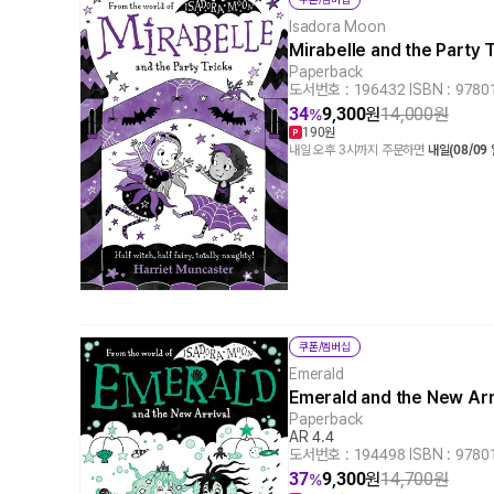
Isadora Moon
Mirabelle and the Party
Paperback
도서번호 : 196432
|
ISBN : 978
34
9,300
원
14,000
원
%
190원
내일 오후 3시까지 주문하면
내일(08/09
쿠폰/멤버십
Emerald
Emerald and the New Ar
Paperback
AR 4.4
도서번호 : 194498
|
ISBN : 978
37
9,300
원
14,700
원
%