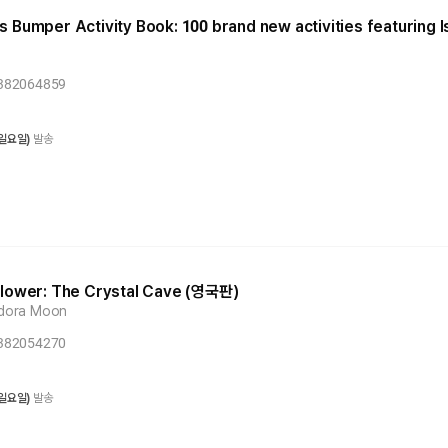
 Bumper Activity Book: 100 brand new activities featuring I
1382064859
 일요일)
발송
flower: The Crystal Cave (영국판)
sadora Moon
1382054270
 일요일)
발송