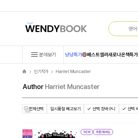
분야보기
냥냥특가
베스트셀러
새로나온책
특
인기작가
Harriet Muncaster
Author
Harriet Muncaster
전체선택
일시품절 빼고보기
선택 장바구니
선택 
NEW
쿠폰/멤버십