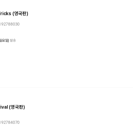
 Tricks (영국판)
0192788030
 일요일)
발송
rival (영국판)
0192784070