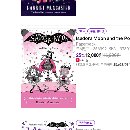
NEW
쿠폰/멤버십
Isadora Moon and the P
Paperback
도서번호 : 356392
|
ISBN : 978
25
12,000
원
16,000
원
%
240원
내일 오후 3시까지 주문하면
내일(08/09
쿠폰/멤버십