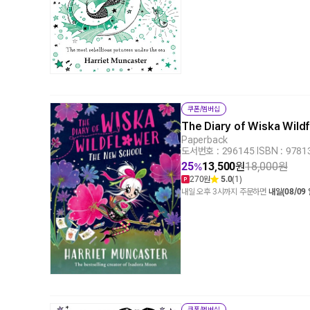
쿠폰/멤버십
The Diary of Wiska Wil
Paperback
도서번호 : 296145
|
ISBN : 978
25
13,500
원
18,000
원
%
270원
5.0
(1)
내일 오후 3시까지 주문하면
내일(08/09
쿠폰/멤버십